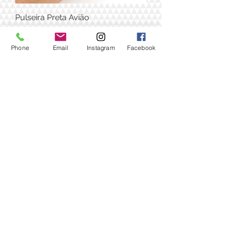
Pulseira Preta Avião
Preço
R$ 29,90
Phone
Email
Instagram
Facebook
Pulseira 3 aviões mini - Folheada a
ouro
Esgotado