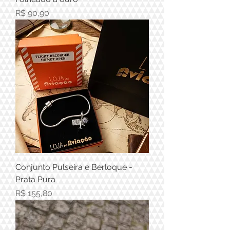
Preço
R$ 90,90
Conjunto Pulseira e Berloque -
Prata Pura
Preço
R$ 155,80