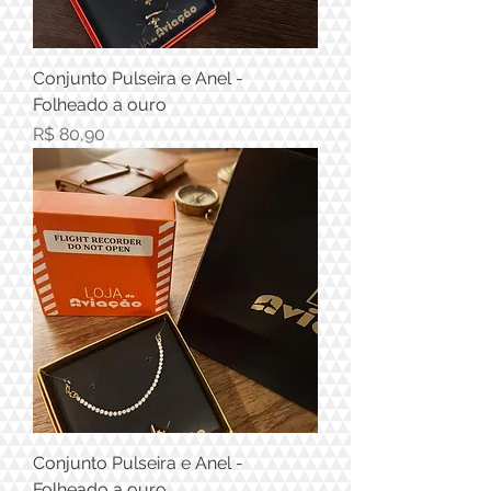
Conjunto Pulseira e Anel -
Folheado a ouro
Preço
R$ 80,90
Conjunto Pulseira e Anel -
Folheado a ouro