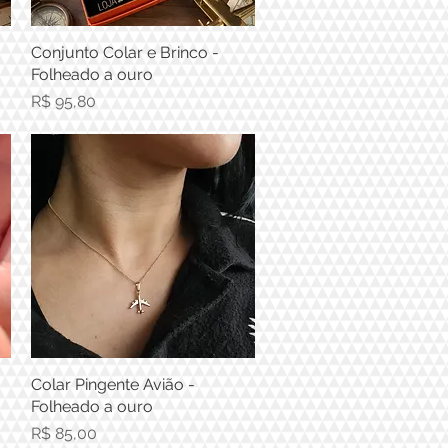
Conjunto Colar e Brinco -
Visualização rápida
Folheado a ouro
Preço
R$ 95,80
Colar Pingente Avião -
Visualização rápida
Folheado a ouro
Preço
R$ 85,00