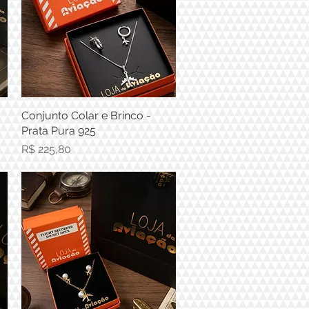
Conjunto Colar e Brinco -
Visualização rápida
Prata Pura 925
Preço
R$ 225,80