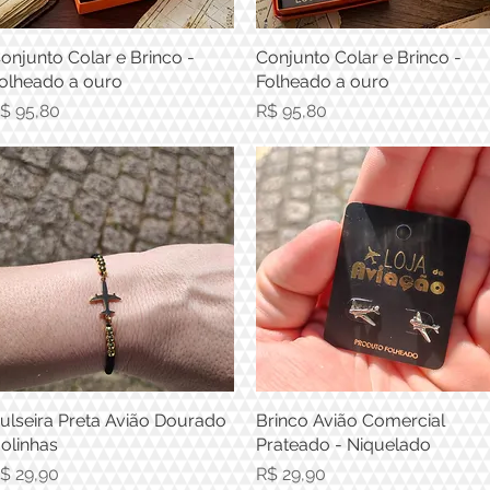
onjunto Colar e Brinco -
Visualização rápida
Conjunto Colar e Brinco -
Visualização rápida
olheado a ouro
Folheado a ouro
reço
Preço
$ 95,80
R$ 95,80
ulseira Preta Avião Dourado
Visualização rápida
Brinco Avião Comercial
Visualização rápida
olinhas
Prateado - Niquelado
reço
Preço
$ 29,90
R$ 29,90