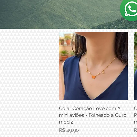
Colar Coração Love com 2
Visualização rápida
C
mini aviões - Folheado a Ouro
P
mod.2
m
Preço
P
R$ 49,90
R