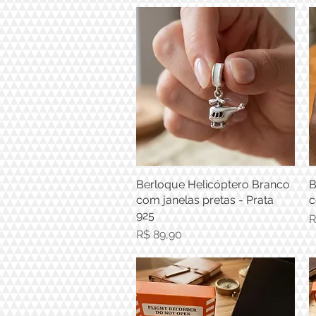
Berloque Helicóptero Branco
Visualização rápida
B
com janelas pretas - Prata
c
925
P
R
Preço
R$ 89,90