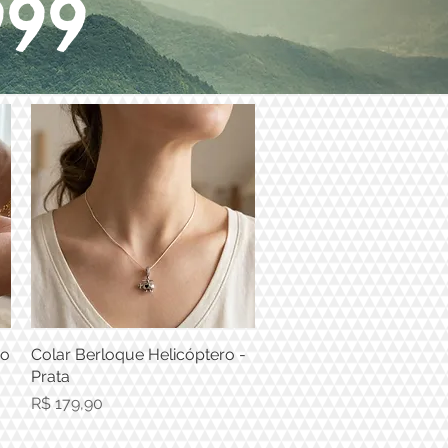
999
do
Colar Berloque Helicóptero -
Visualização rápida
Prata
Preço
R$ 179,90