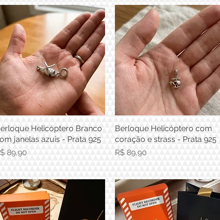
erloque Helicóptero Branco
Visualização rápida
Berloque Helicóptero com
Visualização rápida
om janelas azuis - Prata 925
coração e strass - Prata 925
reço
Preço
$ 89,90
R$ 89,90