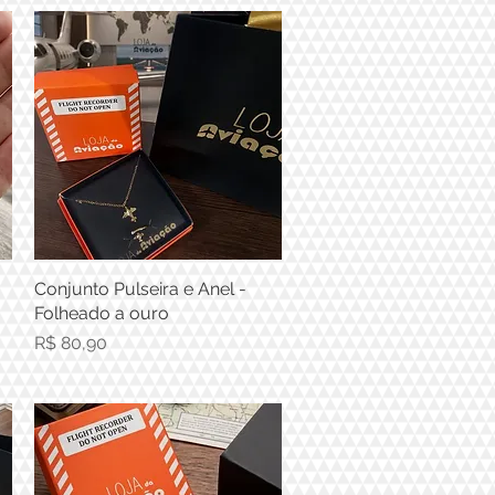
Conjunto Pulseira e Anel -
Visualização rápida
Folheado a ouro
Preço
R$ 80,90