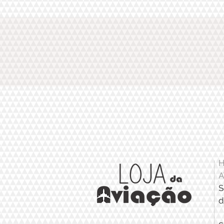
H
A
S
d