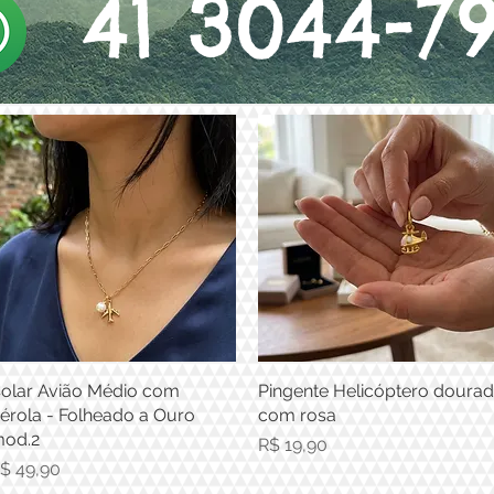
41 3044-7
olar Avião Médio com
Visualização rápida
Pingente Helicóptero doura
Visualização rápida
érola - Folheado a Ouro
com rosa
od.2
Preço
R$ 19,90
reço
$ 49,90