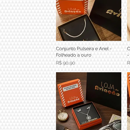
Conjunto Pulseira e Anel -
Visualização rápida
C
Folheado a ouro
-
Preço
P
R$ 90,90
R