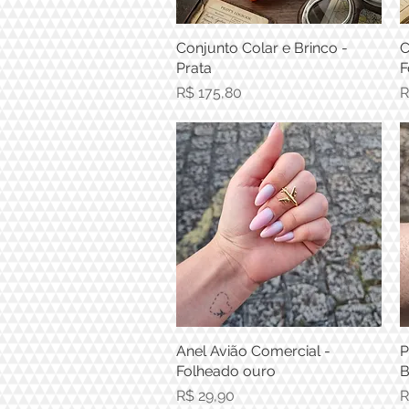
Conjunto Colar e Brinco -
Visualização rápida
C
Prata
F
Preço
P
R$ 175,80
R
Anel Avião Comercial -
Visualização rápida
P
Folheado ouro
B
Preço
P
R$ 29,90
R