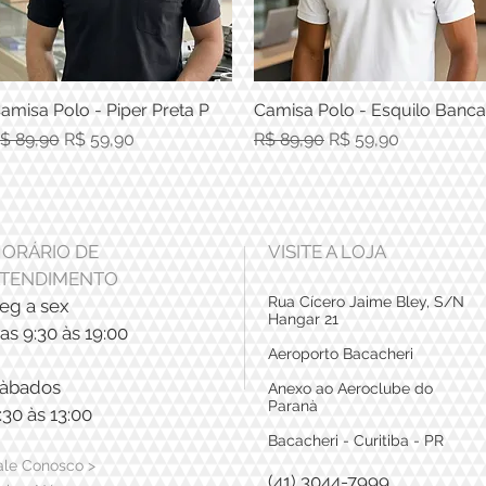
amisa Polo - Piper Preta P
Visualização rápida
Camisa Polo - Esquilo Banca
Visualização rápida
reço normal
Preço promocional
Preço normal
Preço promocional
$ 89,90
R$ 59,90
R$ 89,90
R$ 59,90
ORÁRIO DE
VISITE A LOJA
TENDIMENTO
Rua Cícero Jaime Bley, S/N
eg a sex
Hangar 21
as 9:30 às 19:00
Aeroporto Bacacheri
àbados
Anexo ao Aeroclube do
Paranà
:30 às 13:00
Bacacheri - Curitiba - PR
ale Conosco >
(41) 3044-7999