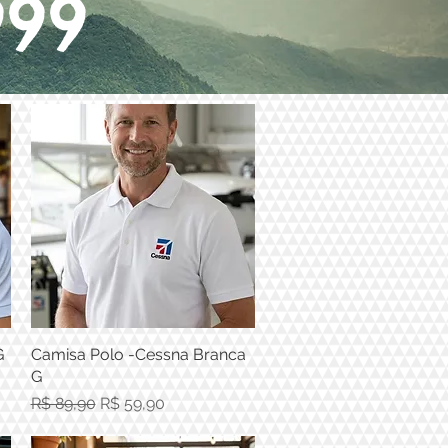
999
G
Camisa Polo -Cessna Branca
Visualização rápida
G
Preço normal
Preço promocional
R$ 89,90
R$ 59,90