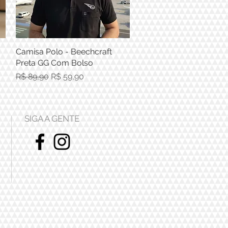
Camisa Polo - Beechcraft
Visualização rápida
Preta GG Com Bolso
Preço normal
Preço promocional
R$ 89,90
R$ 59,90
SIGA A GENTE