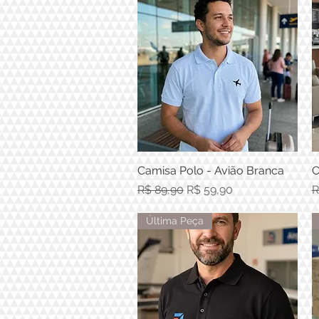
Camisa Polo - Avião Branca
Visualização rápida
C
Preço normal
Preço promocional
P
R$ 89,90
R$ 59,90
R
Última Peça