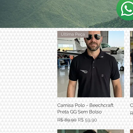
Última Peça
Camisa Polo - Beechcraft
Visualização rápida
C
Preta GG Sem Bolso
P
R
Preço normal
Preço promocional
R$ 89,90
R$ 59,90