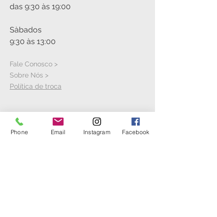
das 9:30 às 19:00
Sàbados
9:30 às 13:00
Fale Conosco >
Sobre Nós >
Política de troca
VISITE A LOJA
Phone
Email
Instagram
Facebook
Rua Cícero Jaime Bley, S/N
Hangar 21
Aeroporto Bacacheri
Anexo ao Aeroclube do Paranà
Bacacheri - Curitiba - PR