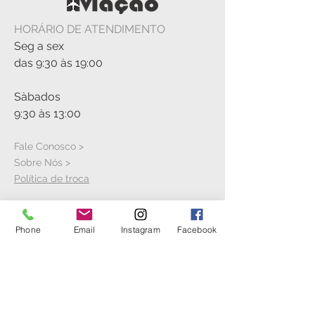
HORÁRIO DE ATENDIMENTO
Seg a sex
das 9:30 às 19:00
Sàbados
9:30 às 13:00
Fale Conosco >
Sobre Nós >
Política de troca
Phone
Email
Instagram
Facebook
VISITE A LOJA
Rua Cícero Jaime Bley, S/N
Hangar 21
Aeroporto Bacacheri