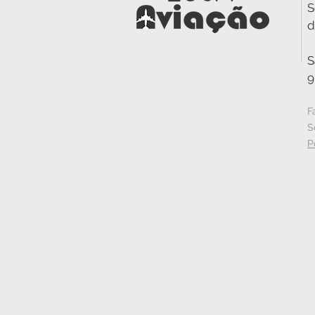
S
d
S
9
F
S
P