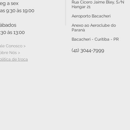
Rua Cícero Jaime Bley, S/N
eg a sex
Hangar 21
as 9:30 às 19:00
Aeroporto Bacacheri
àbados
Anexo ao Aeroclube do
Paranà
:30 às 13:00
Bacacheri - Curitiba - PR
ale Conosco >
(41) 3044-7999
obre Nós >
olítica de troca