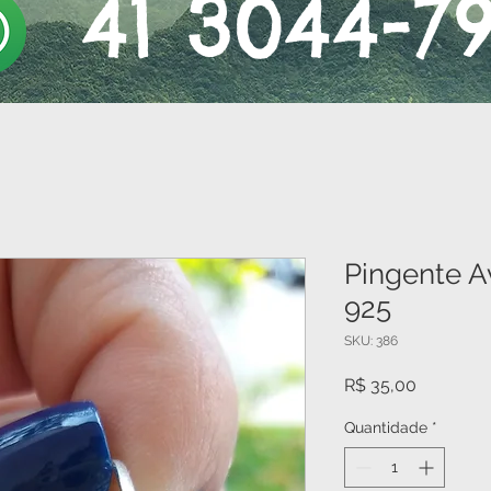
41 3044-7
Pingente A
925
SKU: 386
Preço
R$ 35,00
Quantidade
*