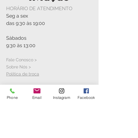
HORÁRIO DE ATENDIMENTO
Seg a sex
das 9:30 às 19:00
Sàbados
9:30 às 13:00
Fale Conosco >
Sobre Nós >
Política de troca
Phone
Email
Instagram
Facebook
VISITE A LOJA
Rua Cícero Jaime Bley, S/N
Hangar 21
Aeroporto Bacacheri
Anexo ao Aeroclube do Paranà