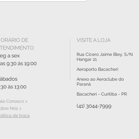
ORÁRIO DE
VISITE A LOJA
TENDIMENTO
Rua Cícero Jaime Bley, S/N
eg a sex
Hangar 21
as 9:30 às 19:00
Aeroporto Bacacheri
àbados
Anexo ao Aeroclube do
Paranà
:30 às 13:00
Bacacheri - Curitiba - PR
ale Conosco >
(41) 3044-7999
obre Nós >
olítica de troca