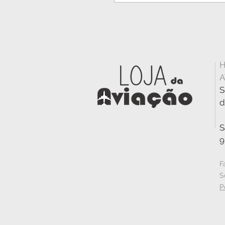
H
A
S
d
S
9
F
S
P