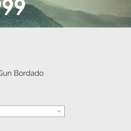
999
 Gun Bordado