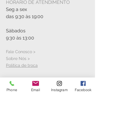
HORÁRIO DE ATENDIMENTO
Seg a sex
das 9:30 às 19:00
Sàbados
9:30 às 13:00
Fale Conosco >
Sobre Nós >
Política de troca
VISITE A LOJA
Phone
Email
Instagram
Facebook
Rua Cícero Jaime Bley, S/N
Hangar 21
Aeroporto Bacacheri
Anexo ao Aeroclube do Paranà