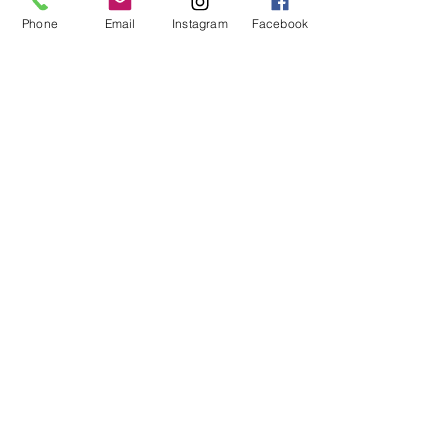
Política de troca
Phone
Email
Instagram
Facebook
VISITE A LOJA
Rua Cícero Jaime Bley, S/N
Hangar 21
Aeroporto Bacacheri
Anexo ao Aeroclube do Paranà
Bacacheri - Curitiba - PR
(41) 3044-7999
SIGA A GENTE