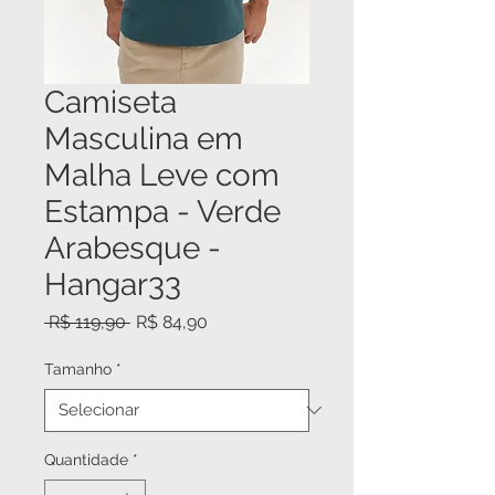
Camiseta
Masculina em
Malha Leve com
Estampa - Verde
Arabesque -
Hangar33
Preço
Preço
 R$ 119,90 
R$ 84,90
normal
promocional
Tamanho
*
Quantidade
*