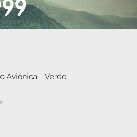
999
o Aviônica - Verde
Preço
90
promocional