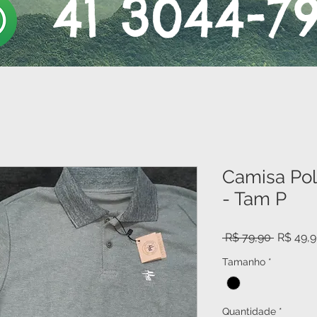
41 3044-7
Camisa Pol
- Tam P
Preço
 R$ 79,90 
R$ 49,
normal
Tamanho
*
Quantidade
*