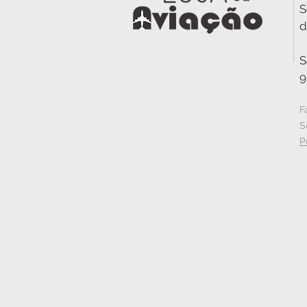
S
d
S
9
F
S
P