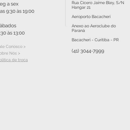
Rua Cícero Jaime Bley, S/N
eg a sex
Hangar 21
as 9:30 às 19:00
Aeroporto Bacacheri
àbados
Anexo ao Aeroclube do
Paranà
:30 às 13:00
Bacacheri - Curitiba - PR
ale Conosco >
(41) 3044-7999
obre Nós >
olítica de troca