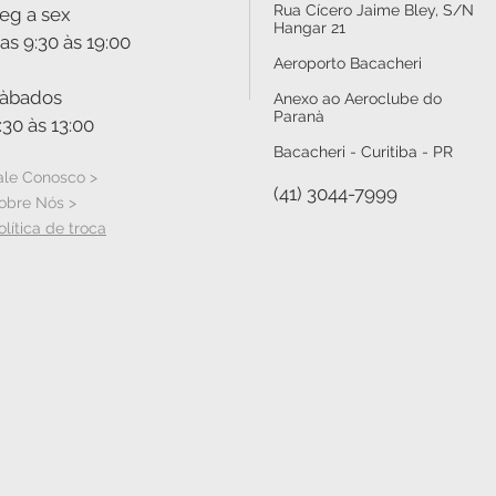
Rua Cícero Jaime Bley, S/N
eg a sex
Hangar 21
as 9:30 às 19:00
Aeroporto Bacacheri
àbados
Anexo ao Aeroclube do
Paranà
:30 às 13:00
Bacacheri - Curitiba - PR
ale Conosco >
(41) 3044-7999
obre Nós >
olítica de troca