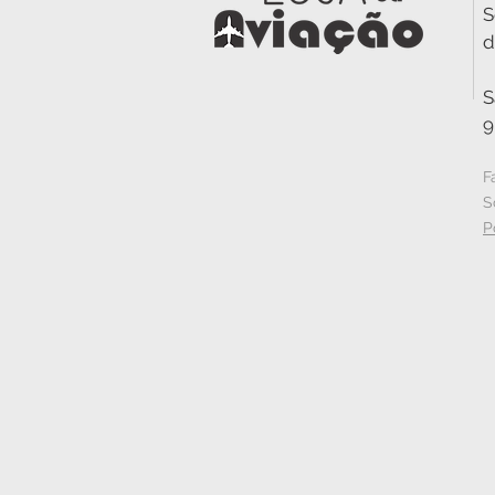
S
d
S
9
F
S
P