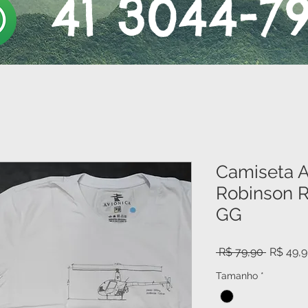
41 3044-7
Camiseta A
Robinson R
GG
Preço
 R$ 79,90 
R$ 49,
normal
Tamanho
*