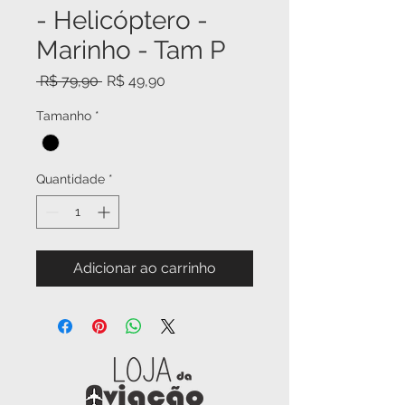
- Helicóptero -
Marinho - Tam P
Preço
Preço
 R$ 79,90 
R$ 49,90
normal
promocional
Tamanho
*
Quantidade
*
Adicionar ao carrinho