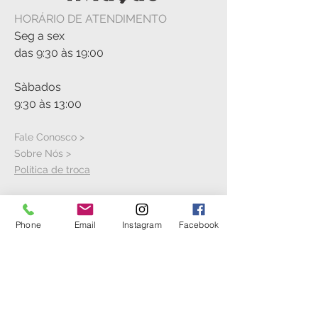
HORÁRIO DE ATENDIMENTO
Seg a sex
das 9:30 às 19:00
Sàbados
9:30 às 13:00
Fale Conosco >
Sobre Nós >
Política de troca
VISITE A LOJA
Phone
Email
Instagram
Facebook
Rua Cícero Jaime Bley, S/N
Hangar 21
Aeroporto Bacacheri
Anexo ao Aeroclube do Paranà