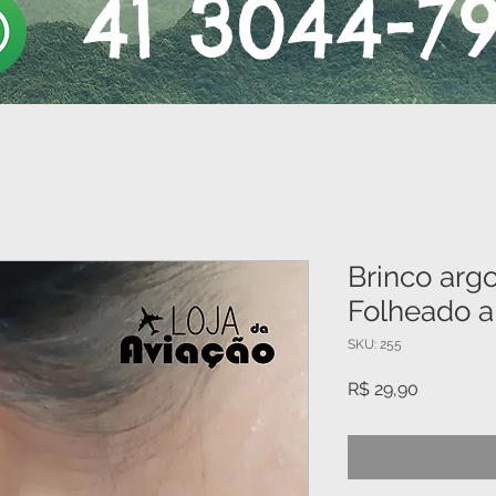
41 3044-7
Brinco argo
Folheado a
SKU: 255
Preço
R$ 29,90