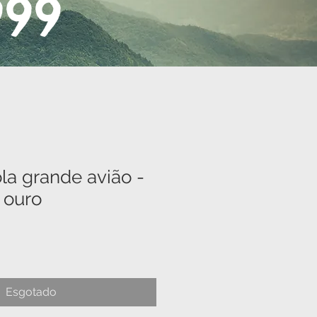
999
la grande avião -
 ouro
Esgotado