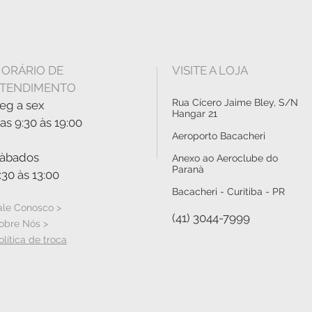
ORÁRIO DE
VISITE A LOJA
TENDIMENTO
Rua Cícero Jaime Bley, S/N
eg a sex
Hangar 21
as 9:30 às 19:00
Aeroporto Bacacheri
àbados
Anexo ao Aeroclube do
Paranà
:30 às 13:00
Bacacheri - Curitiba - PR
ale Conosco >
(41) 3044-7999
obre Nós >
olítica de troca