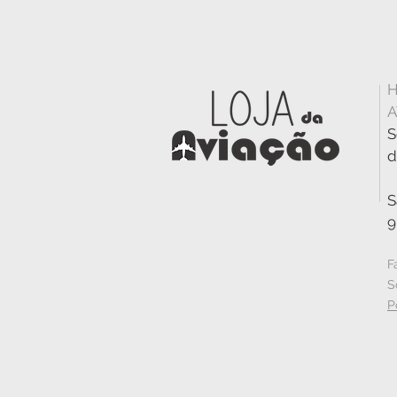
H
A
S
d
S
9
F
S
P