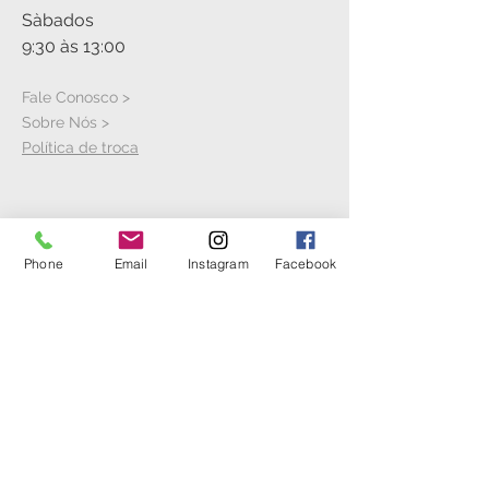
Sàbados
9:30 às 13:00
Fale Conosco >
Sobre Nós >
Política de troca
VISITE A LOJA
Phone
Email
Instagram
Facebook
Rua Cícero Jaime Bley, S/N
Hangar 21
Aeroporto Bacacheri
Anexo ao Aeroclube do Paranà
Bacacheri - Curitiba - PR
(41) 3044-7999
SIGA A GENTE