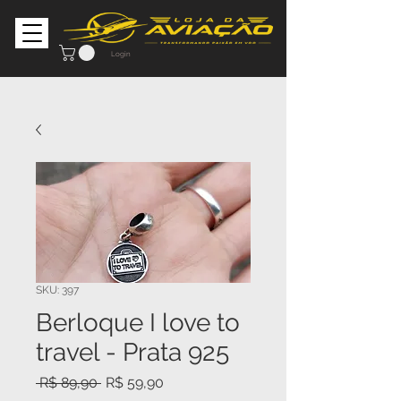
Login
SKU: 397
Berloque I love to
travel - Prata 925
Preço
Preço
 R$ 89,90 
R$ 59,90
normal
promocional