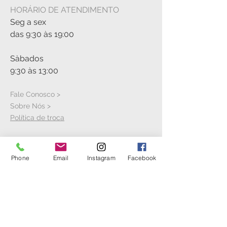
HORÁRIO DE ATENDIMENTO
34 cm comprimento
39 cm envergadura
Seg a sex
das 9:30 às 19:00
Sàbados
9:30 às 13:00
Fale Conosco >
Sobre Nós >
Política de troca
VISITE A LOJA
Phone
Email
Instagram
Facebook
Rua Cícero Jaime Bley, S/N
Hangar 21
Aeroporto Bacacheri
Anexo ao Aeroclube do Paranà