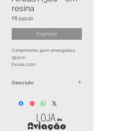
resina
Preço
R$ 549,90
Esgotado
Comprimento 34cm envergadura
39,5cm
Escala 1:200
Descrição
Miniatura em resina, com excelente
acabamento, uma escolha perfeita
para decoração. Acompanha
pedestal.
TAMANHO