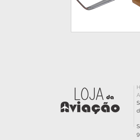
H
A
S
d
S
9