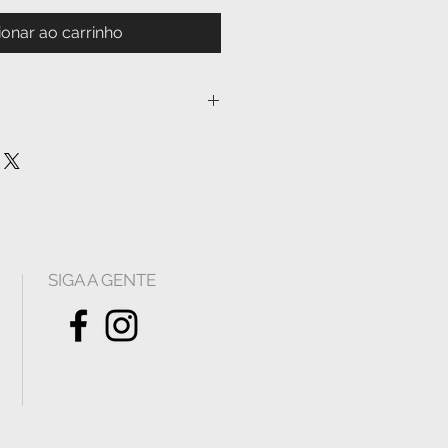
ionar ao carrinho
a, com excelente acabamento, uma
ara decoração. Acompanha
SIGA A GENTE