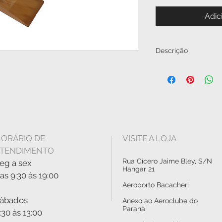
Adic
Descrição
Miniatura em resin
escolha perfeita p
pedestal.p
TAMANHO:
40 cm comprimento
37 cm envergadura
ORÁRIO DE
VISITE A LOJA
TENDIMENTO
Rua Cícero Jaime Bley, S/N
eg a sex
Hangar 21
as 9:30 às 19:00
Aeroporto Bacacheri
àbados
Anexo ao Aeroclube do
Paranà
:30 às 13:00