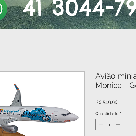
41 3044-7
Avião mini
Monica - G
Preço
R$ 549,90
Quantidade
*