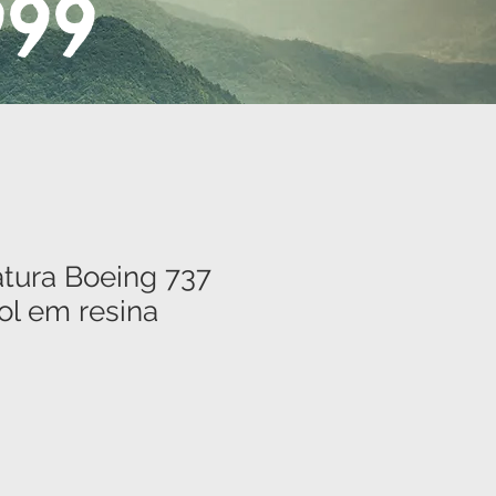
999
atura Boeing 737
ol em resina