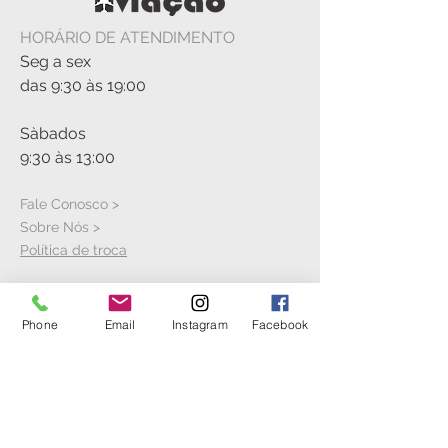
HORÁRIO DE ATENDIMENTO
Seg a sex
das 9:30 às 19:00
Sàbados
9:30 às 13:00
Fale Conosco >
Sobre Nós >
Política de troca
Phone
Email
Instagram
Facebook
VISITE A LOJA
Rua Cícero Jaime Bley, S/N
Hangar 21
Aeroporto Bacacheri